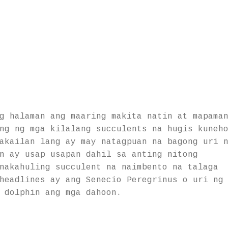
g halaman ang maaring makita natin at mapama
ng ng mga kilalang succulents na hugis kuneh
akailan lang ay may natagpuan na bagong uri 
n ay usap usapan dahil sa anting nitong
nakahuling succulent na naimbento na talaga
headlines ay ang Senecio Peregrinus o uri ng
 dolphin ang mga dahoon.