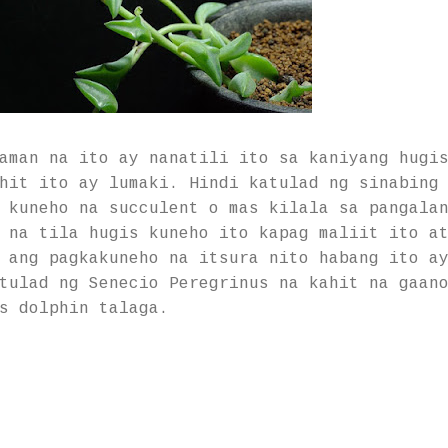
aman na ito ay nanatili ito sa kaniyang hugi
hit ito ay lumaki. Hindi katulad ng sinabing
 kuneho na succulent o mas kilala sa pangala
 na tila hugis kuneho ito kapag maliit ito a
 ang pagkakuneho na itsura nito habang ito a
tulad ng Senecio Peregrinus na kahit na gaan
s dolphin talaga.