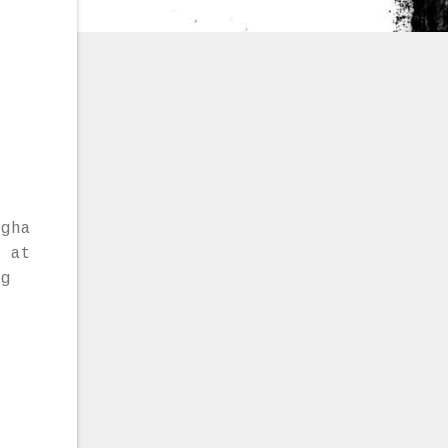
ngha
o at
ng