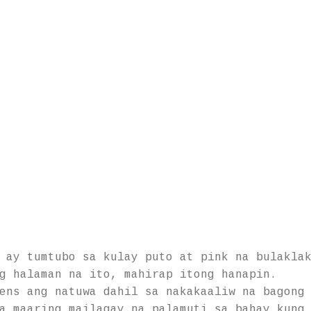
 ay tumtubo sa kulay puto at pink na bulakla
g halaman na ito, mahirap itong hanapin.
ens ang natuwa dahil sa nakakaaliw na bagong
a maaring mailagay na palamuti sa bahay kung