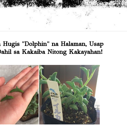
Skip to main content
 Hugis "Dolphin" na Halaman, Usap
hil sa Kakaiba Nitong Kakayahan!