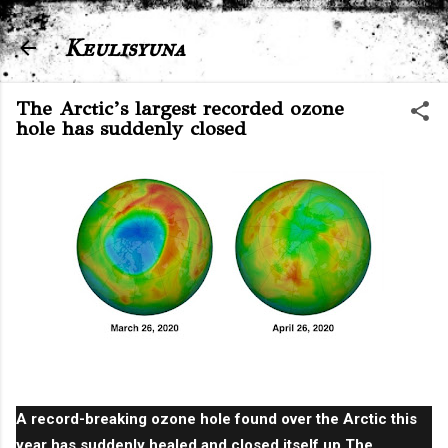
Skip to main content
Keulisyuna
The Arctic’s largest recorded ozone
hole has suddenly closed
It was largely unprecedented
A record-breaking ozone hole found over the Arctic this
year has suddenly
healed
and closed itself up.
The