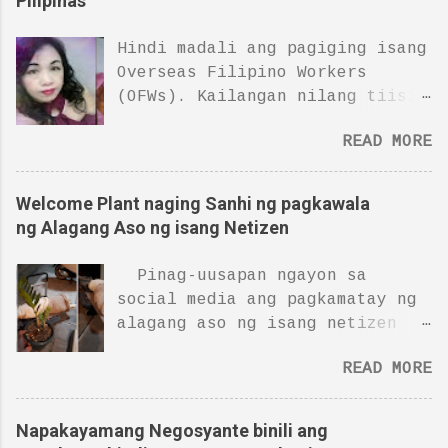
Pilipinas
Hindi madali ang pagiging isang
Overseas Filipino Workers
(OFWs). Kailangan nilang tiisin
ang hirap at isakripisyo ang
READ MORE
lahat para lamang mabigyan ng
magandang buhay ang kanilang
pamilya. Kung mayroong mga OFWs
Welcome Plant naging Sanhi ng pagkawala
na maswerteng nakakauwi sa
ng Alagang Aso ng isang Netizen
Pilipinas at nakikita ang mga
mahal sa buhay, ang OFWs na ito
Pinag-uusapan ngayon sa
na nagtatrabaho sa Saudi Arabia
social media ang pagkamatay ng
ay bin@wian na ng buhay dahil
alagang aso ng isang netizen
sa kaniyang sakit nang hindi
matapos umano nitong kainin ang
man lamang nakikita ang
READ MORE
isang halaman. Caption ng post
kaniyang pamilya sa Pilipinas.
ng Facebook page na “Trending
Si Marcela ay nakipagsapalaran
Viral,” “Netizen, malungkot na
Napakayamang Negosyante binili ang
sa ibang bansa at nagtrabaho sa
ibinalita na namatay ang