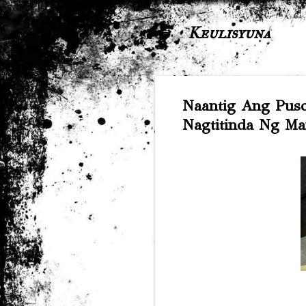
Keulisyuna
Naantig Ang Puso
Nagtitinda Ng M