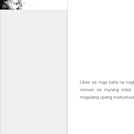
Likas sa mga bata na nagla
minsan sa murang edad p
magulang upang matustusan