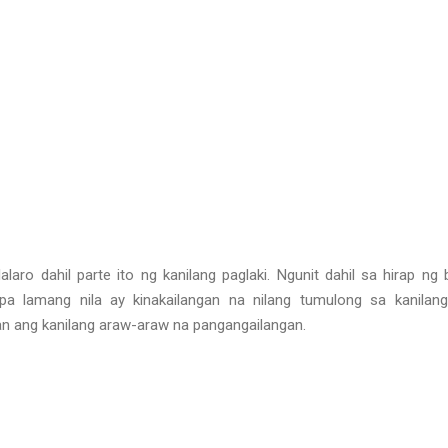
laro dahil parte ito ng kanilang paglaki. Ngunit dahil sa hirap ng 
a lamang nila ay kinakailangan na nilang tumulong sa kanilan
 ang kanilang araw-araw na pangangailangan.