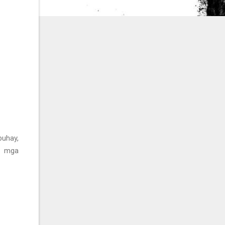
buhay,
g mga