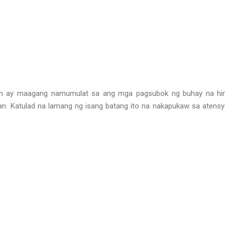
pan ay maagang namumulat sa ang mga pagsubok ng buhay na hin
an. Katulad na lamang ng isang batang ito na nakapukaw sa atens