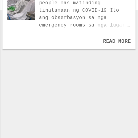
people mas matinding
tinatamaan ng COVID-19 Ito
ang obserbasyon sa mga
emergency rooms sa mga lugar
na laganap ang coronavi ru s
dis ea se Kung bakit ganito
READ MORE
ay hindi pa sigurado ang mga
eksperto Naobserbahan sa mga
emergency rooms sa mga lugar
kung saan laganap ang novel
coronavi ru s na mas marami
ang mga lalaki kaysa mga
babaeng nagkakaroon ng
malubhang sintomas ng COVID-
19. At ang pagiging
overweight ng pasyente ay
isang bagay na
nakapagpapalala ng sitwasyon.
Kung bakit ganito ay hindi pa