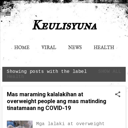
Skip to main content
Keulisyuna
HOME
VIRAL
NEWS
HEALTH
MORE…
FOODS
Showing posts with the label
SHOW ALL
P
Health
o
s
Mas maraming kalalakihan at
t
overweight people ang mas matinding
s
tinatamaan ng COVID-19
Mga lalaki at overweight